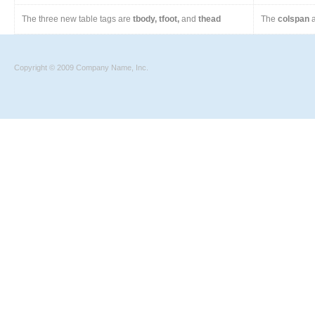
The three new table tags are
tbody, tfoot,
and
thead
The
colspan
a
Copyright © 2009 Company Name, Inc.