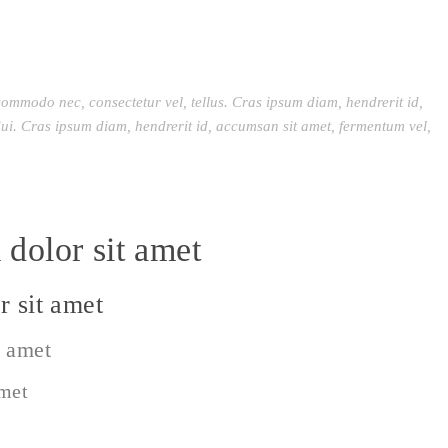
commodo nec, consectetur vel, tellus. Cras ipsum diam, hendrerit id,
ui. Cras ipsum diam, hendrerit id, accumsan sit amet, fermentum vel,
dolor sit amet
 sit amet
t amet
amet