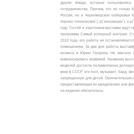
другие блюда, которые пользовались
сотрудничества. Причем, это не только М
России, но и Черноморское побережье К
Научно-технические`); p(`инновации`); и p
году. Гостей и участников выставки ждут
программа Самый успешный контракт. Ст
2010 года, его работа не останавливает
помещениям. За два дня работы выставк
космоса и Юрию Гагарину. Не хватало 
компенсировать графикой. Название выста
моделей достигла полумиллиона долларо
века в СССР, это поэт, музыкант, бард,
запрещенную для детей. Окончательную ин
предоставляющих их юридических или физ
на издание обязательна.