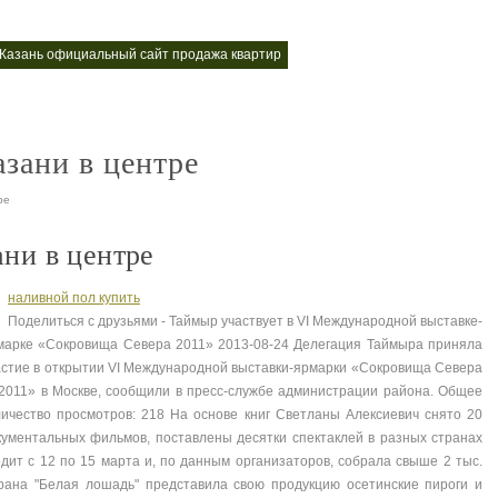
казань официальный сайт продажа квартир
квартира жк
квартиры пос
nt
nt
азани в центре
ре
ани в центре
наливной пол купить
Поделиться с друзьями - Таймыр участвует в VI Международной выставке-
марке «Сокровища Севера 2011» 2013-08-24 Делегация Таймыра приняла
астие в открытии VI Международной выставки-ярмарки «Сокровища Севера
2011» в Москве, сообщили в пресс-службе администрации района. Общее
личество просмотров: 218 На основе книг Светланы Алексиевич снято 20
кументальных фильмов, поставлены десятки спектаклей в разных странах
дит с 12 по 15 марта и, по данным организаторов, собрала свыше 2 тыс.
рана "Белая лошадь" представила свою продукцию осетинские пироги и