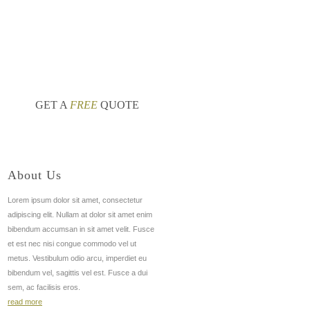
редников казань
циан казань квартиры
nt
nt
GET A
FREE
QUOTE
About Us
Lorem ipsum dolor sit amet, consectetur
adipiscing elit. Nullam at dolor sit amet enim
bibendum accumsan in sit amet velit. Fusce
et est nec nisi congue commodo vel ut
metus. Vestibulum odio arcu, imperdiet eu
bibendum vel, sagittis vel est. Fusce a dui
sem, ac facilisis eros.
read more