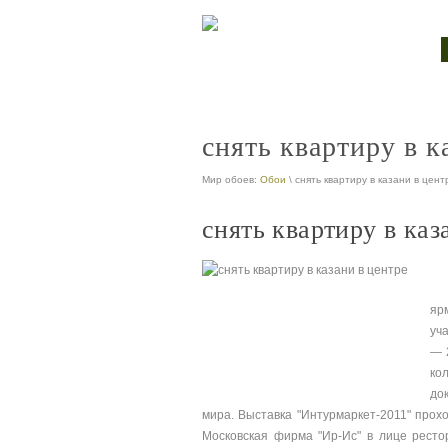
снять квартиру в к
Мир обоев:
Обои
\ снять квартиру в казани в цент
снять квартиру в каз
яр
уч
— 
ко
до
мира. Выставка "Интурмаркет-2011" прохо
Московская фирма "Ир-Ис" в лице ресто