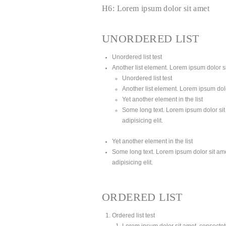
H6: Lorem ipsum dolor sit amet
UNORDERED LIST
Unordered list test
Another list element. Lorem ipsum dolor sit
Unordered list test
Another list element. Lorem ipsum dolor
Yet another element in the list
Some long text. Lorem ipsum dolor sit 
adipisicing elit.
Yet another element in the list
Some long text. Lorem ipsum dolor sit amet
adipisicing elit.
ORDERED LIST
Ordered list test