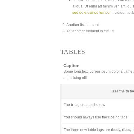
Lorem ipsum dolor sit amet, consectetu
aliqua. Ut enim ad minim veniam, quis
sed do eiusmod tempor
incididunt ut 
Another list element
Yet another element in the list
TABLES
Caption
Some long text. Lorem ipsum dolor sit amet, 
adipisicing elit.
Use the
th
tag
The
tr
tag creates the row
You should always use the closing tags
The three new table tags are
tbody, tfoot,
a