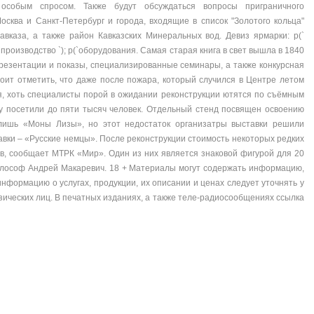
 особым спросом. Также будут обсуждаться вопросы приграничного
осква и Санкт-Петербург и города, входящие в список "Золотого кольца"
авказа, а также район Кавказских Минеральных вод. Девиз ярмарки: p(`
(`производство `); p(`оборудования. Самая старая книга в свет вышла в 1840
 презентации и показы, специализированные семинары, а также конкурсная
оит отметить, что даже после пожара, который случился в Центре летом
ся, хоть специалисты порой в ожидании реконструкции ютятся по съёмным
у посетили до пяти тысяч человек. Отдельный стенд посвящен освоению
лишь «Моны Лизы», но этот недостаток организатры выставки решили
вки – «Русские немцы». После реконструкции стоимость некоторых редких
в, сообщает МТРК «Мир». Один из них является знаковой фигурой для 20
 философ Андрей Макаревич. 18 + Материалы могут содержать информацию,
формацию о услугах, продукции, их описании и ценах следует уточнять у
ических лиц. В печатных изданиях, а также теле-радиосообщениях ссылка