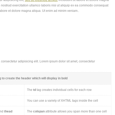
r adipisicing elit,
sed do eiusmod tempor
incididunt ut labore et dolore magna
 nostrud exercitation ullamco laboris nisi ut aliquip ex ea commodo consequat
labore et dolore magna aliqua. Ut enim ad minim veniam..
consectetur adipisicing elit. Lorem ipsum dolor sit amet, consectetur
 to create the header which will display in bold
The
td
tag creates individual cells for each row
You can use a variety of XHTML tags inside the cell
nd
thead
The
colspan
attribute allows you span more than one cell