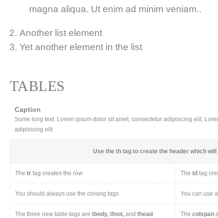
magna aliqua. Ut enim ad minim veniam..
Another list element
Yet another element in the list
TABLES
Caption
Some long text. Lorem ipsum dolor sit amet, consectetur adipisicing elit. Lor
adipisicing elit.
Use the
th
tag to create the header which will 
The
tr
tag creates the row
The
td
tag cre
You should always use the closing tags
You can use a 
The three new table tags are
tbody, tfoot,
and
thead
The
colspan
a