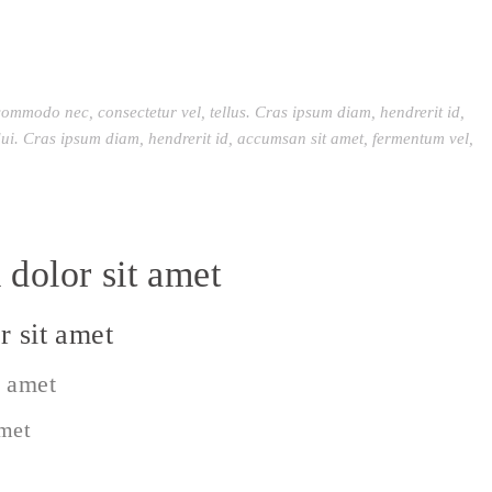
commodo nec, consectetur vel, tellus. Cras ipsum diam, hendrerit id,
ui. Cras ipsum diam, hendrerit id, accumsan sit amet, fermentum vel,
dolor sit amet
 sit amet
t amet
amet