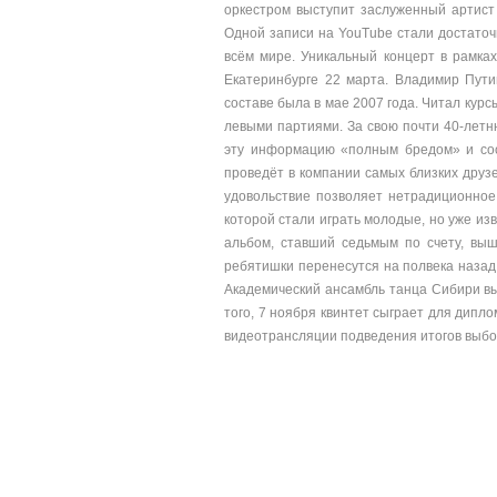
оркестром выступит заслуженный артист
Одной записи на YouTube стали достаточн
всём мире. Уникальный концерт в рамка
Екатеринбурге 22 марта. Владимир Пути
составе была в мае 2007 года. Читал кур
левыми партиями. За свою почти 40-летн
эту информацию «полным бредом» и сооб
проведёт в компании самых близких друз
удовольствие позволяет нетрадиционное
которой стали играть молодые, но уже из
альбом, ставший седьмым по счету, выш
ребятишки перенесутся на полвека назад
Академический ансамбль танца Сибири выс
того, 7 ноября квинтет сыграет для дипл
видеотрансляции подведения итогов выб