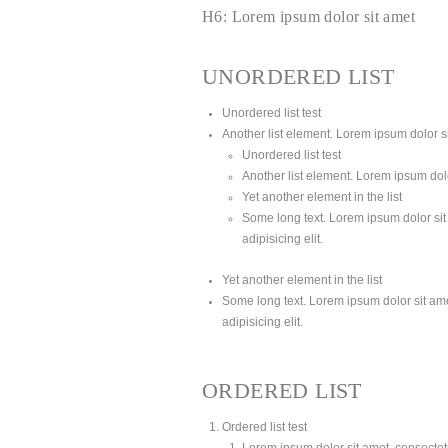
H6: Lorem ipsum dolor sit amet
UNORDERED LIST
Unordered list test
Another list element. Lorem ipsum dolor sit
Unordered list test
Another list element. Lorem ipsum dolor
Yet another element in the list
Some long text. Lorem ipsum dolor sit 
adipisicing elit.
Yet another element in the list
Some long text. Lorem ipsum dolor sit amet
adipisicing elit.
ORDERED LIST
Ordered list test