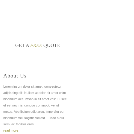
редников казань
циан казань квартиры
nt
nt
GET A
FREE
QUOTE
About Us
Lorem ipsum dolor sit amet, consectetur
adipiscing elit. Nullam at dolor sit amet enim
bibendum accumsan in sit amet velit. Fusce
et est nec nisi congue commodo vel ut
metus. Vestibulum odio arcu, imperdiet eu
bibendum vel, sagittis vel est. Fusce a dui
sem, ac facilisis eros.
read more