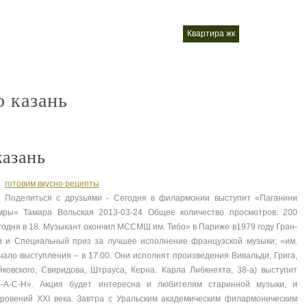
казань официальный сайт продажа квартир
квартира жк
квартиры пос
nt
nt
о казань
казань
готовим вкусно рецепты
Поделиться с друзьями - Сегодня в филармонии выступит «Паганини
мры» Тамара Вольская 2013-03-24 Общее количество просмотров: 200
годня в 18. Музыкант окончил МССМШ им. Тибо» в Париже в1979 году Гран-
и и Специальный приз за лучшее исполнение французской музыки; «им.
чало выступления – в 17.00. Они исполнят произведения Вивальди, Грига,
йковского, Свиридова, Штрауса, Керна. Карла Либкнехта, 38-а) выступит
B-A-C-H». Акция будет интересна и любителям старинной музыки, и
кровений XXI века. Завтра с Уральским академическим филармоническим