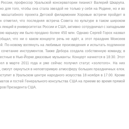
 России, профессор Уральской консерватории пианист Валерий Шкарупа.
о для того, чтобы она стала звездой не только у себя на Родине, но и во
х масштабного проекта Детской филармонии Хоровые встречи пройдет в
н отметил, что последняя встреча Совета по культуре в таком широком
сы лекций в университетах России и США, активно сотрудничал с западными
юю карьеру им было продано более 450 млн. Однако Сергей Горох назвал
щал, что ни о каком концерте речь не идёт, а этот праздник Моисеев
ей. По-новому взглянуть на любимые произведения и испытать подлинное
 сочетание инструментов. Также Дебора создала собственную команду, в
вестные в Нью-Йорке джазовые музыканты. Концерт начнется в 18:30. Этот
ел в марте 2011 года и уже сейчас получил статус «золотого». На них
, смогут окунуться в неповторимую атмосферу больших праздничных елок.
тупит в Уральском центре народного искусства 18 ноября в 17.00. Кроме
оматов и гостей Генерального консульства США на приеме во время прямой
оров Президента США.