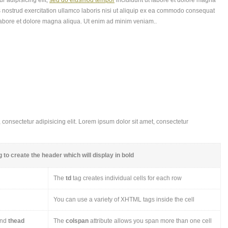
r adipisicing elit,
sed do eiusmod tempor
incididunt ut labore et dolore magna
 nostrud exercitation ullamco laboris nisi ut aliquip ex ea commodo consequat
labore et dolore magna aliqua. Ut enim ad minim veniam..
consectetur adipisicing elit. Lorem ipsum dolor sit amet, consectetur
 to create the header which will display in bold
The
td
tag creates individual cells for each row
You can use a variety of XHTML tags inside the cell
nd
thead
The
colspan
attribute allows you span more than one cell