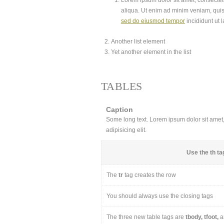
Lorem ipsum dolor sit amet, consectetu
aliqua. Ut enim ad minim veniam, quis
sed do eiusmod tempor
incididunt ut 
Another list element
Yet another element in the list
TABLES
Caption
Some long text. Lorem ipsum dolor sit amet, 
adipisicing elit.
Use the
th
tag
The
tr
tag creates the row
You should always use the closing tags
The three new table tags are
tbody, tfoot,
a