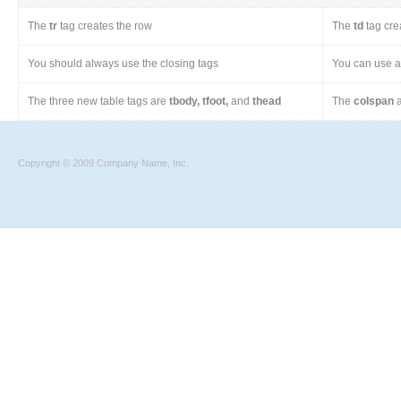
The
tr
tag creates the row
The
td
tag cre
You should always use the closing tags
You can use a 
The three new table tags are
tbody, tfoot,
and
thead
The
colspan
a
Copyright © 2009 Company Name, Inc.